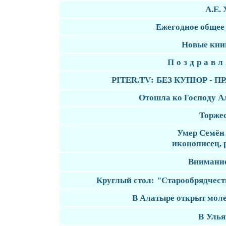
А.Е.
Ежегодное общее
Новые кни
Поздравл
PITER.TV
:
БЕЗ КУПЮР - 
Отошла ко Господу 
Торжес
Умер Семён
иконописец, 
Внимание
Круглый стол:
"Старообрядчеств
В Алатыре открыт мол
В
Улья