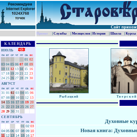
Проект
|
Службы
|
Месяцеслов
|
История
|
Школа
|
Курсы
КАЛЕНДАРЬ
ИЮЛЬ
ПН
ВТ
СР
ЧТ
ПТ
СБ
ВС
0
1
0
2
0
3
0
4
0
5
0
6
07
08
09
1
0
1
1
1
2
1
3
1
4
1
5
1
6
17
18
19
2
0
2
1
2
2
2
3
24
25
26
27
28
29
30
АВГУСТ
ПН
ВТ
СР
ЧТ
ПТ
СБ
ВС
31
01
02
03
0
4
05
0
6
Рыбацкий
Тверско
07
08
09
10
11
12
13
14
15
16
17
18
19
20
21
22
23
24
25
26
27
28
29
30
31
СЕНТЯБРЬ
Духовные ку
ПН
ВТ
СР
ЧТ
ПТ
СБ
ВС
0
1
02
0
3
Новая книга: Духовные
04
05
06
07
08
09
10
11
12
13
14
15
16
17