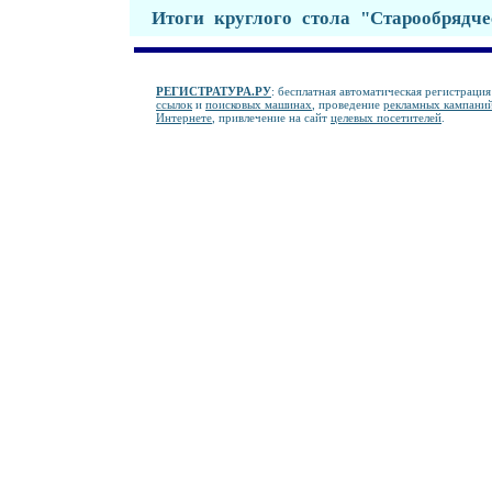
Итоги круглого стола "Старообрядче
РЕГИСТРАТУРА.РУ
: бесплатная автоматическая регистрация
ссылок
и
поисковых машинах
, проведение
рекламных кампаний
Интернете
, привлечение на сайт
целевых посетителей
.