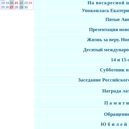
На воскресной ш
19
19
20
21
22
23
24
25
26
27
28
29
30
Упокоилась Екатер
Пятые Ав
Презентация нов
Жизнь за веру. Н
Десятый междунаро
14 и 15
Субботник н
Заседание Российског
Награда ла
Памяти
Обращение
Юбилей