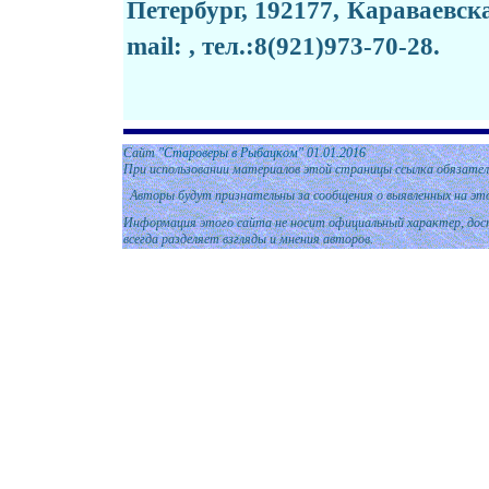
Петербург, 192177, Караваевск
mail: ,
тел
.:8
(921)973-70-28.
Сайт
"Староверы в Рыбацком" 01
.01.
2016
При использовании материалов этой страницы ссылка обязател
Авторы будут признательны за сообщения о выявленных на эт
Информация этого сайта не носит официальный характер, дост
всегда разделяет взгляды и мнения авторов.