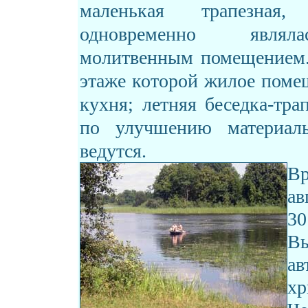
маленькая трапезная,
одновременно явля
молитвенным помещением. 
этаже которой жилое поме
кухня; летняя беседка-тра
по улучшению материаль
ведутся.
Вр
ав
30
Вы
ав
х