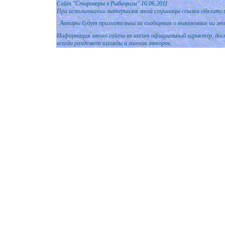
Сайт
"Староверы в Рыбацком" 1
6.06.
2011
При использовании материалов этой страницы ссылка обязател
Авторы будут признательны за сообщения о выявленных на эт
Информация этого сайта не носит официальный характер, дост
всегда разделяет взгляды и мнения авторов.