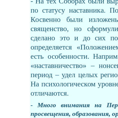
- На тех Соборах были вы
по статусу наставника. П
Косвенно были изложен
священство, но сформул
сделано это и до сих по
определяется
«
Положение
есть особенности. Наприм
«
наставничество
» –
нонсе
период – удел целых реги
На психологическом уровне
отличаются.
- Много внимания на Пер
просвещения, образования, о