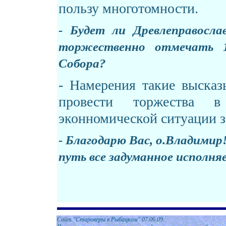
пользу многотомности.
- Будет ли Древлеправосл
торжественно отмечать 1
Собора?
- Намерения такие высказ
провести торжества
эконномической ситуации з
- Благодарю Вас, о.Владими
путь все задуманное исполня
Сайт
"Староверы в Рыбацком"
07
.0
6
.0
9
.