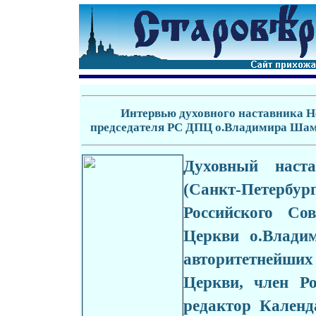
Интервью духовного наставника Н
председателя РС ДПЦ о.Владимира Шам
Духовный наст
(Санкт-Петерб
Российского Со
Церкви о.Влади
авторитетнейши
Церкви, член Р
редактор Календ