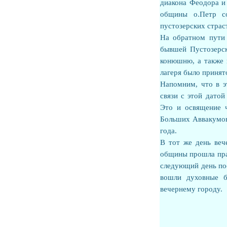
диакона Феодора и
общины о.Петр со
пустозерских страс
На обратном пути 
бывшей Пустозерск
конюшню, а также 
лагеря было приня
Напомним, что в э
связи с этой дато
Это и освящение 
Больших Аввакумовс
года.
В тот же день ве
общины прошла пра
следующий день по
вошли духовные б
вечернему городу.