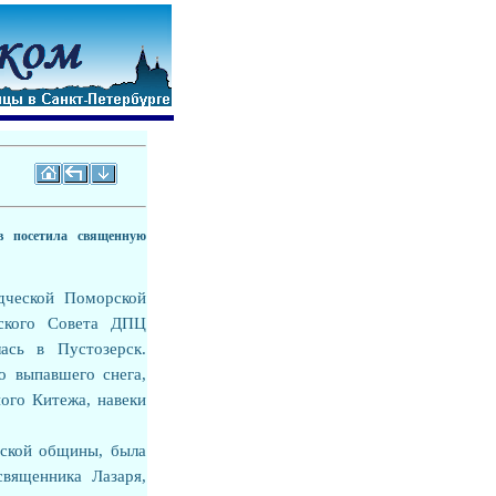
ев посетила священную
дческой Поморской
йского Совета ДПЦ
ась в Пустозерск.
о выпавшего снега,
ного Китежа, навеки
вской общины, была
вященника Лазаря,