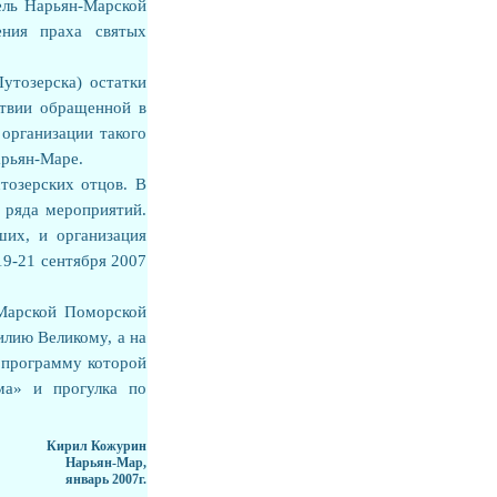
ель Нарьян-Марской
ения праха святых
утозерска) остатки
ствии обращенной в
организации такого
арьян-Маре.
тозерских отцов. В
 ряда мероприятий.
их, и организация
19-21 сентября 2007
Марской Поморской
лию Великому, а на
 программу которой
ма» и прогулка по
Кирил Кожурин
Нарьян-Мар,
январь 2007г.