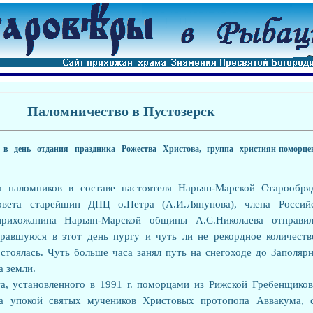
Паломничество в Пустозерск
 в день отдания праздника Рожества Христова, группа християн-поморц
а паломников в составе настоятеля Нарьян-Марской Старообря
вета старейшин ДПЦ о.Петра (А.И.Ляпунова), члена Росси
рихожанина Нарьян-Марской общины А.С.Николаева отправил
равшуюся в этот день пургу и чуть ли не рекордное количеств
остоялась. Чуть больше часа занял путь на снегоходе до Заполяр
а земли.
а, установленного в 1991 г. поморцами из Рижской Гребенщико
за упокой святых мучеников Христовых протопопа Аввакума, с