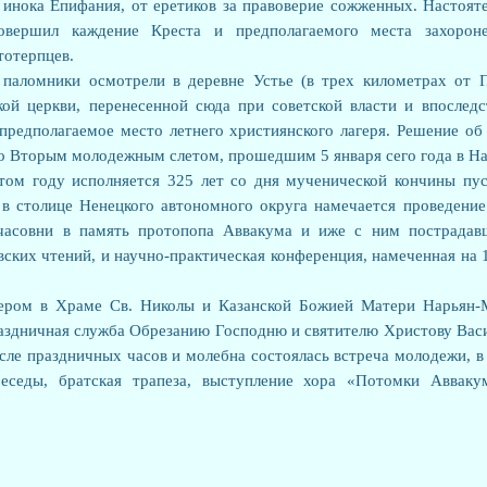
 инока Епифания, от еретиков за правоверие сожженных. Настоят
вершил каждение Креста и предполагаемого места захорон
тотерпцев.
паломники осмотрели в деревне Устье (в трех километрах от П
ой церкви, перенесенной сюда при советской власти и впослед
предполагаемое место летнего християнского лагеря. Решение об 
то Вторым молодежным слетом, прошедшим 5 января сего года в Н
том году исполняется 325 лет со дня мученической кончины пус
й в столице Ненецкого автономного округа намечается проведение
часовни в память протопопа Аввакума и иже с ним пострадавш
ких чтений, и научно-практическая конференция, намеченная на 
чером в Храме Св. Николы и Казанской Божией Матери Нарьян-
здничная служба Обрезанию Господню и святителю Христову Васи
сле праздничных часов и молебна состоялась встреча молодежи, в
еседы, братская трапеза, выступление хора «Потомки Авваку