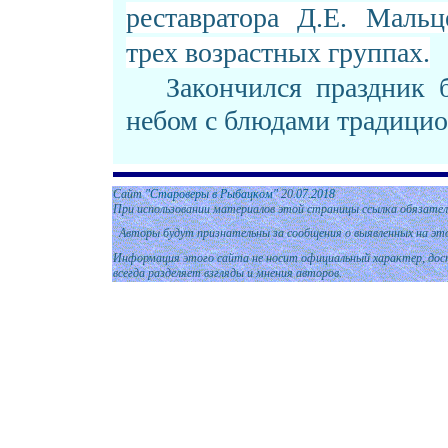
реставратора Д.Е. Мальц
трех возрастных группах.
Закончился праздник 
небом с блюдами традицио
Сайт
"Староверы в Рыбацком"
2
0
.
07
.
2018
При использовании материалов этой страницы ссылка обязател
Авторы будут признательны за сообщения о выявленных на эт
Информация этого сайта не носит официальный характер, дост
всегда разделяет взгляды и мнения авторов.