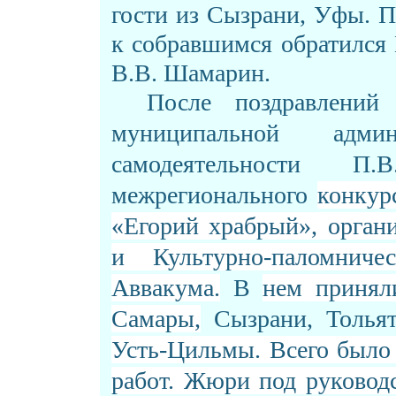
гости из Сызрани, Уфы. 
к собравшимся обратился 
В.В. Шамарин.
После поздравлений
муниципальной адми
самодеятельности 
межрегионального
конкур
«Егорий храбрый», орган
и Культурно-паломнич
Аввакума.
В
нем приняли
Самары,
Сызрани, Тольят
Усть-Цильмы. Всего было
работ. Жюри под руководс