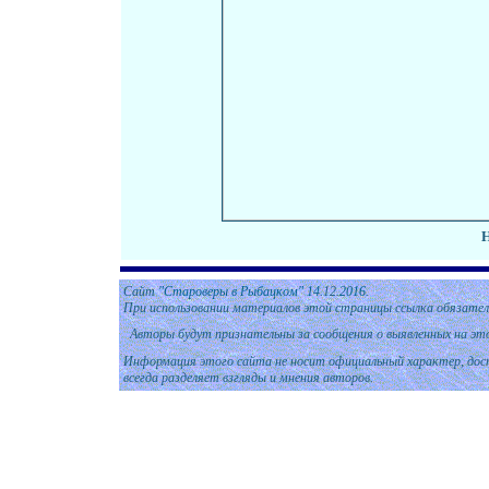
Сайт
"Староверы в Рыбацком" 14
.12
.
201
6.
При использовании материалов этой страницы ссылка обязател
Авторы будут признательны за сообщения о выявленных на эт
Информация этого сайта не носит официальный характер, дост
всегда разделяет взгляды и мнения авторов.