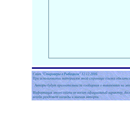
Сайт
"Староверы в Рыбацком" 12.
12
.
201
6.
При использовании материалов этой страницы ссылка обязател
Авторы будут признательны за сообщения о выявленных на эт
Информация этого сайта не носит официальный характер, дост
всегда разделяет взгляды и мнения авторов.