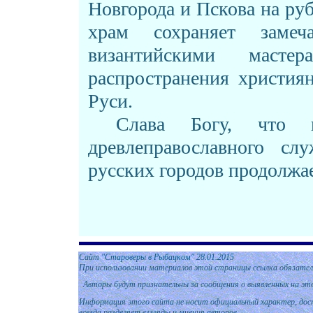
Новгорода и Пскова на руб
храм сохраняет замеч
византийскими маст
распространения христия
Руси.
Слава Богу, что пр
древлеправославного с
русских городов продолжае
Сайт
"Староверы в Рыбацком" 28
.01.
2015
При использовании материалов этой страницы ссылка обязател
Авторы будут признательны за сообщения о выявленных на эт
Информация этого сайта не носит официальный характер, дост
всегда разделяет взгляды и мнения авторов.