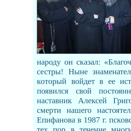
народу он сказал: «Благо
сестры! Ныне знаменате
который войдет в ее ис
появился свой постоя
наставник Алексей Григ
смерти нашего настояте
Епифанова в 1987 г. псков
тех пор в течение мног