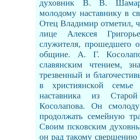
духовник В. В. Шама
молодому наставнику в с
Отец Владимир отметил, ч
лице Алексея Григорь
служителя, прошедшего о
общине. А. Г. Косолап
славянским чтением, зн
трезвенный и благочестив
в християнской семье
наставника из Старо
Косолапова. Он смолод
продолжать семейную тра
Своим псковским духовны
он рад такому свершению