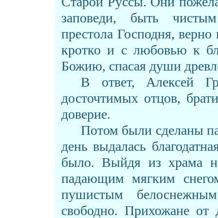
Старой Руссы. Они пожел
заповеди, быть чисты
престола Господня, верно
кротко и с любовью к б
Божию, спасая души древл
В ответ, Алексей Гр
досточтимых отцов, брати
доверие.
Потом были сделаны па
день выдалась благодатна
было. Выйдя из храма н
падающим мягким снего
пушистым белоснежны
свободно. Прихожане от 