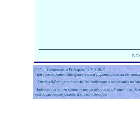
В
Б
Сайт
"Староверы в Рыбацком" 1
0
.0
9
.
2013
При использовании материалов этой страницы ссылка обязател
Авторы будут признательны за сообщения о выявленных на эт
Информация этого сайта не носит официальный характер, дост
всегда разделяет взгляды и мнения авторов.