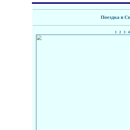
Поездка в С
1
2
3
4