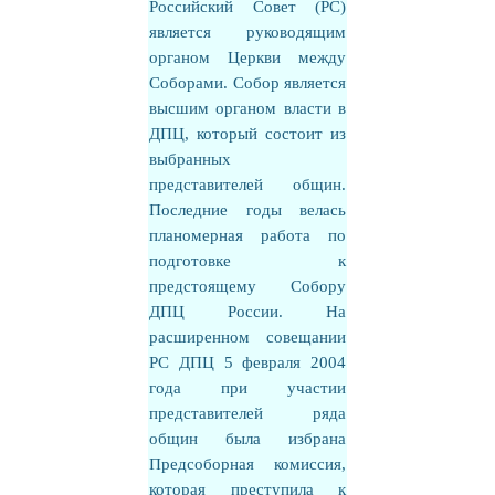
Российский Совет (РС)
является руководящим
органом Церкви между
Соборами. Собор является
высшим органом власти в
ДПЦ, который состоит из
выбранных
представителей общин.
Последние годы велась
планомерная работа по
подготовке к
предстоящему Собору
ДПЦ России. На
расширенном совещании
РС ДПЦ 5 февраля 2004
года при участии
представителей ряда
общин была избрана
Предсоборная комиссия,
которая преступила к