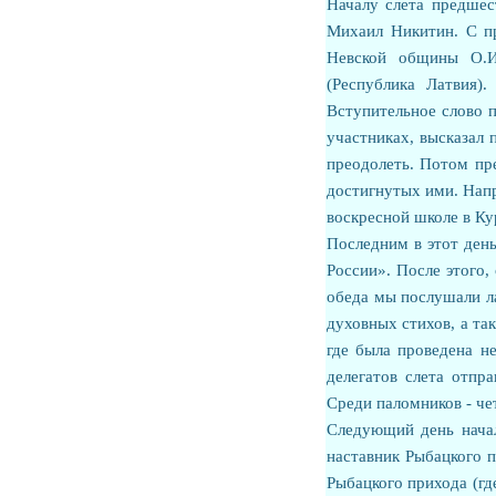
Началу слета предшес
Михаил Никитин. С пр
Невской общины О.И
(Республика Латвия)
Вступительное слово п
участниках, высказал 
преодолеть. Потом пр
достигнутых ими. Нап
воскресной школе в Кур
Последним в этот ден
России». После этого,
обеда мы послушали л
духовных стихов, а та
где была проведена н
делегатов слета отпра
Среди паломников - че
Следующий день начал
наставник Рыбацкого 
Рыбацкого прихода (гд