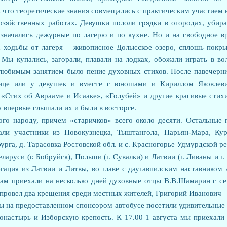
 что теоретические знания совмещались с практическим участием 
озяйственных работах. Девушки пололи грядки в огородах, убир
значались дежурные по лагерю и по кухне. Но и на свободное в
х ходьбы от лагеря – живописное Долысское озеро, сплошь покр
ы купались, загорали, плавали на лодках, обожали играть в во
 любимым занятием было пение духовных стихов. После павечер
лице или у девушек и вместе с юношами и Кириллом Яковлев
«Стих об Аврааме и Исааке», «Голубей» и другие красивые стихи
н впервые слышали их и были в восторге.
го народу, причем «старичков» всего около десяти. Остальные п
али участники из Новокузнецка, Тыштангола, Нарьян-Мара, Ку
рга, д. Тарасовка Ростовской обл. и с. Красногорье Удмурдской р
ларуси (г. Бобруйск), Польши (г. Сувалки) и Латвии (г. Ливаны и г.
егация из Латвии и Литвы, во главе с даугавпилским наставником
ам приехали на несколько дней духовные отцы В.В.Шамарин с се
ровел два крещения среди местных жителей, Григорий Иванович –
ы на предоставленном спонсором автобусе посетили удивительные 
онастырь и Изборскую крепость. К 17.00 1 августа мы приехали