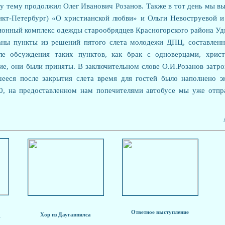
ту тему продолжил Олег Иванович Розанов. Также в тот день мы в
кт-Петербург) «О христианской любви» и Ольги Невоструевой и
ионный комплекс одежды старообрядцев Красногорского района Уд
ны пункты из решений пятого слета молодежи ДПЦ, составленн
сле обсуждения таких пунктов, как брак с одноверцами, христ
ие, они были приняты. В заключительном слове О.И.Розанов затро
шееся после закрытия слета время для гостей было наполнено э
0, на предоставленном нам попечителями автобусе мы уже отп
Ответное выступление
а
Хор из Даугавпилса