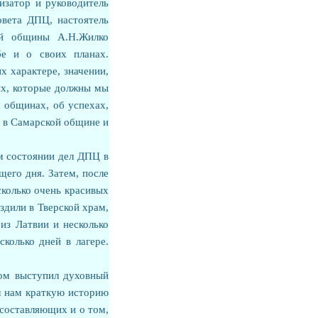
изатор и руководитель
овета ДПЦ, настоятель
ой общины А.Н.Жилко
бе и о своих планах.
х характере, значении,
тях, которые должны мы
 общинах, об успехах,
 в Самарской общине и
м состоянии дел ДПЦ в
щего дня. Затем, после
колько очень красивых
здили в Тверской храм,
из Латвии и несколько
сколько дней в лагере.
вом выступил духовный
л нам краткую историю
 составляющих и о том,