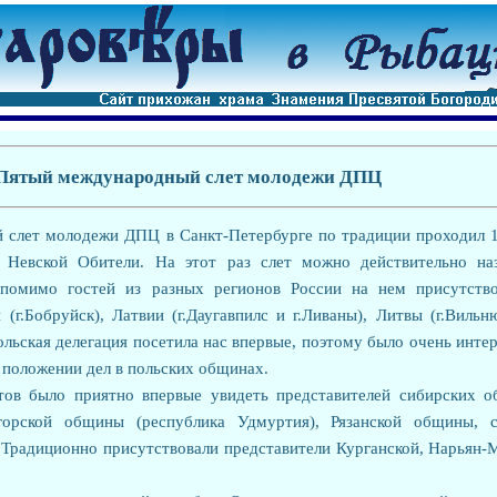
Пятый международный слет молодежи ДПЦ
слет молодежи ДПЦ в Санкт-Петербурге по традиции проходил 
х Невской Обители. На этот
раз слет можно действительно на
 помимо гостей из разных регионов России на нем присутство
 (г.Бобруйск), Латвии (г.Даугавпилс и г.Ливаны), Литвы (г.Вильн
ольская делегация посетила нас впервые, поэтому было очень инте
о положении дел в польских общинах.
тов было приятно впервые увидеть представителей сибирских о
огорской общины (республика Удмуртия), Рязанской общины, с
. Традиционно присутствовали представители Курганской, Нарьян