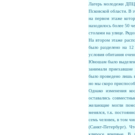
Лагерь молодежи ДПЦ 
Псковской области. В 
на первом этаже котор
находилось более 50 че
столами на улице. Ряд
На втором этаже распо
было разделено на 12
условия обитания очен
Юношам было выделено 
занимали приехавшие 
было проведено лишь в
но мы скоро приспособ
Однако изменения ко
оставались совместны
желающие могли помо
менялся, т.к. постоянн
семь человек, в том чи
(Санкт-Петербург). Ч
клиросе впервые. В 