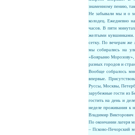
знаменному пению, так
Не забывали мы и о х
колодец. Ежедневно на
часов. В пяти минута
желтыми кувшинками. М
сетку. По вечерам же
мы собирались на у
«Боярыню Морозову», 
разных городов и стра
Вообще собралось мно
впервые. Присутствов
Руссы, Москвы, Петербу
зарубежные гости из Бе
гостить на день и дел
неделе проживания к н
Владимир Викторович п
По окончании лагеря м
– Псково-Печорский м