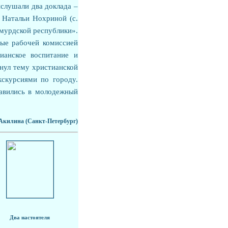
ыслушали два доклада –
 Натальи Нохриной (с.
мурдской республики».
ые рабочей комиссией
ианское воспитание и
нул тему христианской
кскурсиями по городу.
равились в молодежный
Акилина (Санкт-Петербург)
Два настоятеля