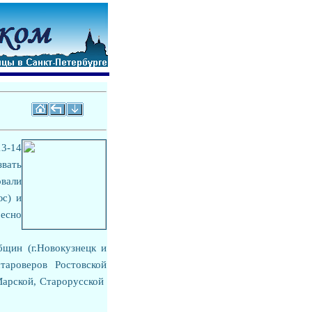
13-14
звать
вали
юс) и
ресно
бщин (г.Новокузнецк и
тароверов Ростовской
-Марской, Старорусской