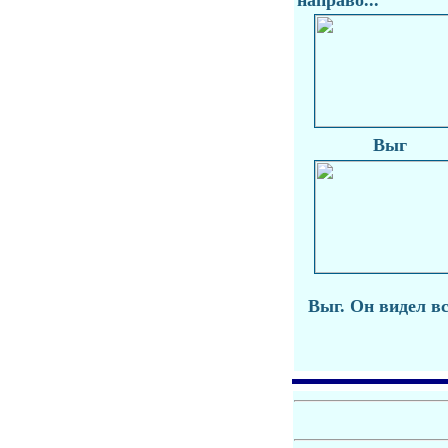
направо...
Выг
Выг. Он видел все