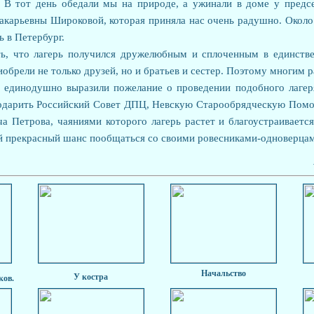
 В тот день обедали мы на природе, а ужинали в доме у предс
арьевны Широковой, которая приняла нас очень радушно. Около
ь в Петербург.
ь, что лагерь получился дружелюбным и сплоченным в единстве
обрели не только друзей, но и братьев и сестер. Поэтому многим 
и единодушно выразили пожелание о проведении подобного лагер
годарить Российский Совет ДПЦ, Невскую Старообрядческую Пом
 Петрова, чаяниями которого лагерь растет и благоустраивается
й прекрасный шанс пообщаться со своими ровесниками-одноверцам
Начальство
У костра
ков.