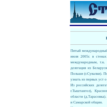
Пятый международный 
июля 2005г. в стена
международным, т.к.
делегация из Беларуси
Польши (г.Сувалки). П
узнать из первых уст 
Из российских делега
г.Тыштангол), Красн
области (д.Тарасовка)
и Самарской общин.