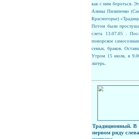
как с ним бороться. Э
Алины Пилипенко (Сан
Красногорье) «Традиц
Потом были прослуша
слета 13.07.05 . По
поморское самосознан
семьи, браков. Остав
Утром 15 июля, в 9.0
лагерь.
Традиционный.
В
первом ряду слев