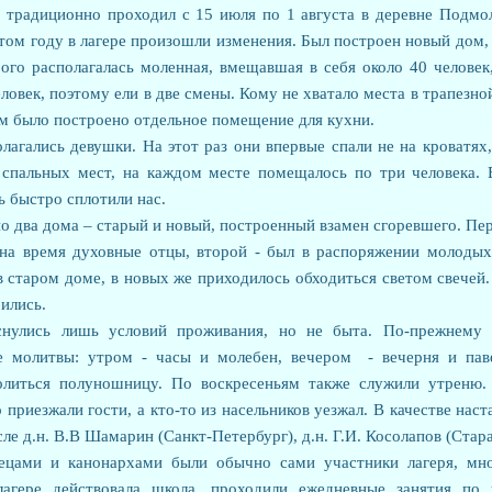
традиционно проходил с 15 июля по 1 августа в деревне Подмол
этом году в лагере произошли изменения. Был построен новый дом,
ого располагалась моленная, вмещавшая в себя около 40 человек,
ловек, поэтому ели в две смены. Кому не хватало места в трапезно
ом было построено отдельное помещение для кухни.
лагались девушки. На этот раз они впервые спали не на кроватях
 спальных мест, на каждом месте помещалось по три человека. Е
ь быстро сплотили нас.
два дома – старый и новый, построенный взамен сгоревшего. Пе
на время духовные отцы, второй - был в распоряжении молодых
 старом доме, в новых же приходилось обходиться светом свечей
ились.
снулись лишь условий проживания, но не быта. По-прежнему 
е молитвы: утром - часы и молебен, вечером - вечерня и пав
литься полуношницу. По воскресеньям также служили утреню. 
о приезжали гости, а кто-то из насельников уезжал. В качестве нас
сле д.н. В.В Шамарин (Санкт-Петербург), д.н. Г.И. Косолапов (Стар
тецами и канонархами были обычно сами участники лагеря, мн
лагере действовала школа, проходили ежедневные занятия по