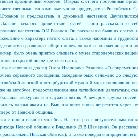
твовал праздничный молебен. Открыл слет его постоянный орган
иветственными словами выступили председатель Российского С
.Розанов и председатель и духовный наставник Даугавпилск
. Дальше началось приветствие гостей – они рассказали о се
роизнес настоятель О.И.Розанов. Он рассказал о бывших слетах, и
пожелание о характере пятого слета, а также напомнил о труднос
едставители различных общин поведали нам о положении дел в их
ример, было очень приятно слышать о музее староверческих вещей
гане, открытой после третьего слета.
ь мы выслушали доклад Олега Ивановича Розанова «О современно
 очень серьезного сообщения, заседание было отложено до следую
атвийский женский и петербургский мужской хор, исполнившие нес
кже на автобусе, предоставленном нам латвийскими делегатами, съе
ебольшая экскурсия и отслужена лития. А вечером группа гостей 
вились паломниками на Выг, планируя вновь встретится через не
тверо от Невской общины.
ся с просительного молебна. На этот раз с вступительным сло
прихода Невской общины о.Владимир (В.В.Шамарин). Он рассказа
е расположена Невская Обитель), а также поведал о мирщении, его