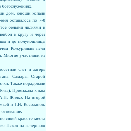
в богослужениях.
али дом, юноши копали
ремя оставалось по 7-8
ытое белыми лилиями и
лейбол в кругу и через
ницы и до полуношницы
ичем Кожуриным пели
. Многие участники из
осетили слет и лагерь
ргана, Самары, Старой
ес-ки. Также порадовали
 Рига). Приезжала к нам
 А.Н. Жилко. На второй
мьей и Г.И. Косолапов.
 отпевание.
по своей красоте места
 во Псков на вечернюю