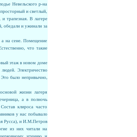
одье Невельского р-на
 просторный и светлый,
 и трапезная. В лагере
й, обедали и ужинали за
, а на сене. Помещение
стественно, что такие
рвый этаж в новом доме
 людей. Электричество
. Это было непривычно,
основой жизни лагеря
ечерница, а в полночь
Состав клироса часто
тавников у нас побывало
ая Русса), и И.М.Петров
огие из них читали на
 церковному чтению и