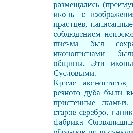
размещались (преиму
иконы с изображени
праотцев, написанны
соблюдением непреме
письма был сохр
иконописцами бы
общины. Эти иконы
Сусловыми.
Кроме иконостасов,
резного дуба были в
пристенные скамьи.
старое серебро, пани
фабрика Оловянишни
образцов по рисункам