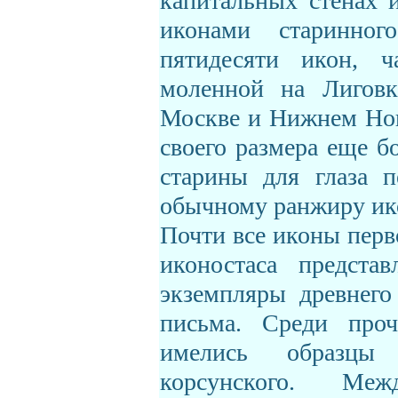
капитальных стенах 
иконами старинног
пятидесяти икон, ч
моленной на Лиговк
Москве и Нижнем Нов
своего размера еще б
старины для глаза п
обычному ранжиру ико
Почти все иконы перво
иконостаса предста
экземпляры древнего
письма. Среди про
имелись образцы
корсунского. Ме