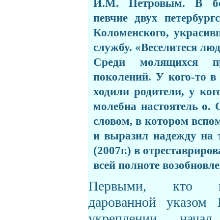
И.М.
Петровым. В бо
певчие двух петербур
Коломенского, украсив
службу. «Веселитеся люд
Среди молящихся пр
поколений. У кого-то в
ходили родители, у ко
молебна настоятель о. 
словом, в котором вспо
и выразил надежду на т
(2007г.) в отреставриро
всей полноте возобновл
Первыми, кто во
дарованной указом 
укреплении начал