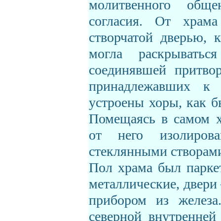
молитвенного общ
согласия. От храма
створчатой дверью, 
могла раскрывать
соединявшей притво
принадлежавших к 
устроены хоры, как б
Помещаясь в самом х
от него изолиро
стеклянными створами
Пол храма был парке
металлические, двери
прибором из железа
северной внутренней