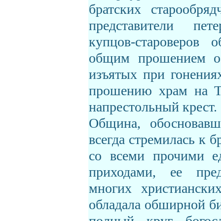
братских старообряд
представители пет
купцов-староверов 
общим прошением о 
изъятых при гонени
прошению храм на Т
напрестольный крест.
Община, обосновавш
всегда стремилась к 
со всеми прочими е
приходами, ее пред
многих христианских
обладала обширной би
полный круг богос