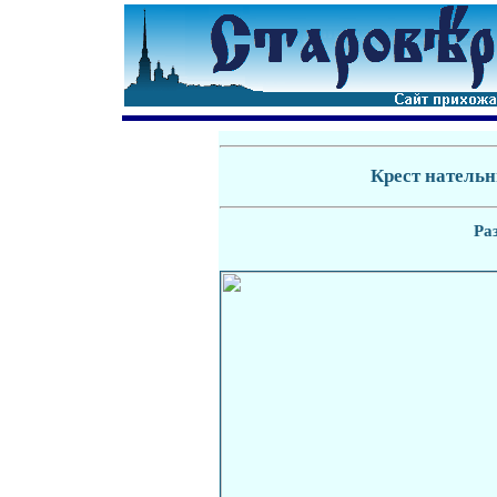
Крест натель
Ра