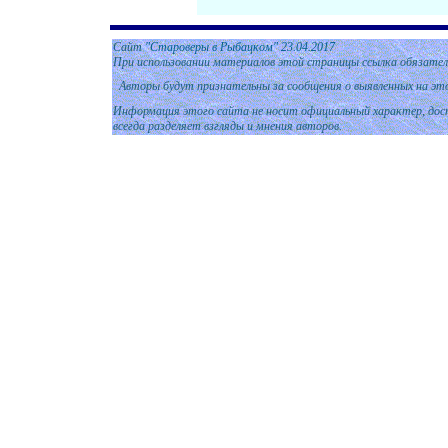
Сайт
"Староверы в Рыбацком"
2
3.04.2017
При использовании материалов этой страницы ссылка обязател
Авторы будут признательны за сообщения о выявленных на эт
Информация этого сайта не носит официальный характер, дост
всегда разделяет взгляды и мнения авторов.