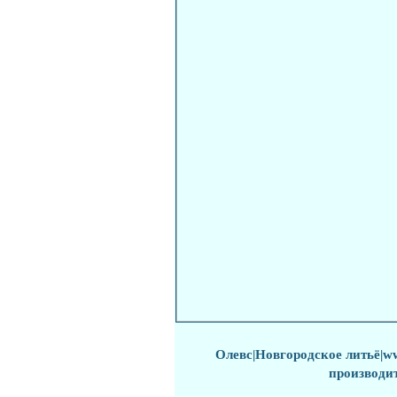
Олевс
|
Новгородское литьё
|w
производи