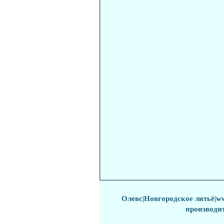
Олевс
|
Новгородское литьё
|w
производи