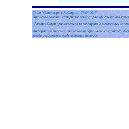
Сайт
"Староверы в Рыбацком"
2
3.04.2017
При использовании материалов этой страницы ссылка обязател
Авторы будут признательны за сообщения о выявленных на эт
Информация этого сайта не носит официальный характер, дост
всегда разделяет взгляды и мнения авторов.