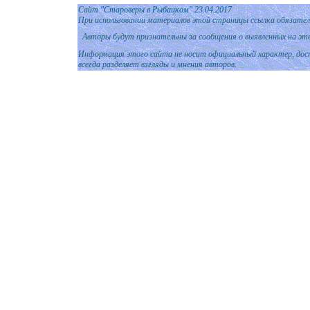
Сайт
"Староверы в Рыбацком"
2
3.04.2017
При использовании материалов этой страницы ссылка обязател
Авторы будут признательны за сообщения о выявленных на эт
Информация этого сайта не носит официальный характер, дост
всегда разделяет взгляды и мнения авторов.