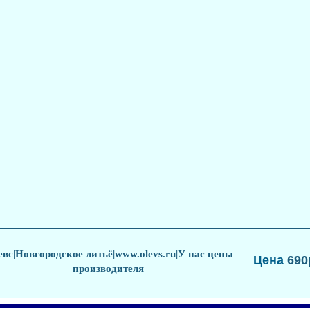
евс
|
Новгородское литьё
|www.olevs.ru|
У нас цены
Цена
690
производителя