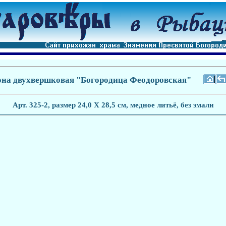
на двухвершковая "Богородица Феодоровская"
Арт. 3
25-2
, размер 24,0 Х 28,5 см, медное литьё,
без эмали