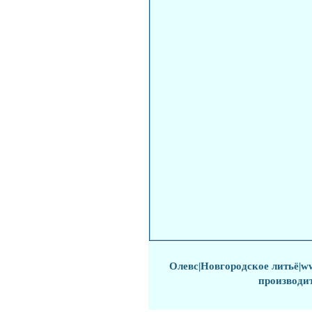
Олевс
|
Новгородское литьё
|w
производи