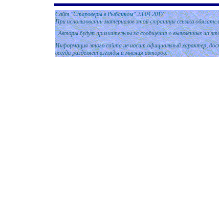
Сайт
"Староверы в Рыбацком"
2
3.04.2017
При использовании материалов этой страницы ссылка обязател
Авторы будут признательны за сообщения о выявленных на эт
Информация этого сайта не носит официальный характер, дост
всегда разделяет взгляды и мнения авторов.