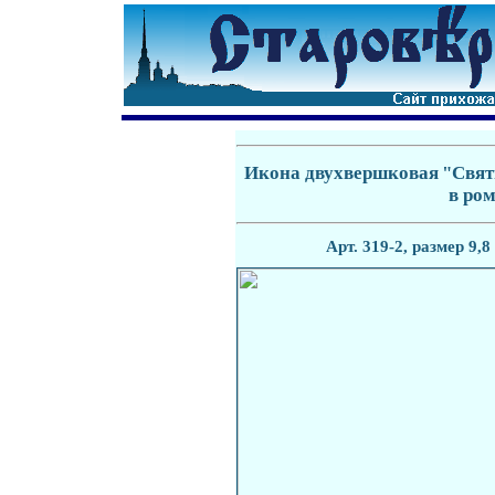
Икона двухвершковая
"Свят
в ро
Арт. 31
9-2
, размер 9,8