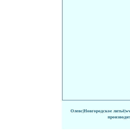
Олевс
|
Новгородское литьё
|w
производи