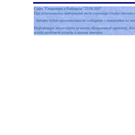
Сайт
"Староверы в Рыбацком"
2
3.04.2017
При использовании материалов этой страницы ссылка обязател
Авторы будут признательны за сообщения о выявленных на эт
Информация этого сайта не носит официальный характер, дост
всегда разделяет взгляды и мнения авторов.