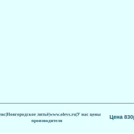
евс
|
Новгородское литьё
|www.olevs.ru|
У нас цены
Цена
830
производителя