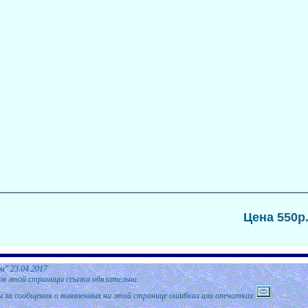
Цена
550р
м"
2
3.04.2017
ов этой страницы ссылка обязательна.
 за сообщения о выявленных на этой странице ошибках или опечатках