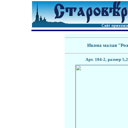
Икона малая "Рож
Арт.
1
8
4
-2, размер 5,