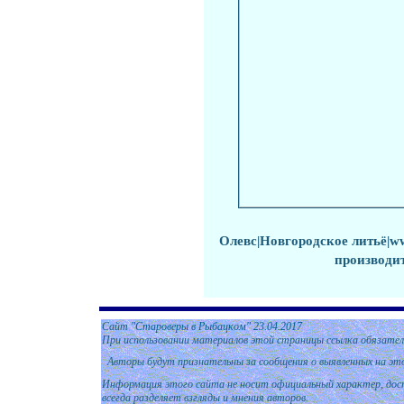
Олевс
|
Новгородское литьё
|w
производи
Сайт
"Староверы в Рыбацком"
2
3.04.2017
При использовании материалов этой страницы ссылка обязател
Авторы будут признательны за сообщения о выявленных на эт
Информация этого сайта не носит официальный характер, дост
всегда разделяет взгляды и мнения авторов.