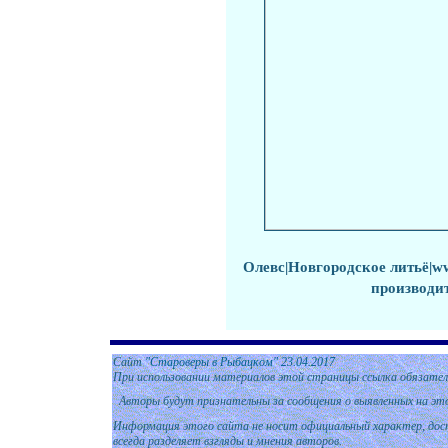
Олевс
|
Новгородское литьё
|w
производи
Сайт
"Староверы в Рыбацком"
2
3.04.2017
При использовании материалов этой страницы ссылка обязател
Авторы будут признательны за сообщения о выявленных на эт
Информация этого сайта не носит официальный характер, дост
всегда разделяет взгляды и мнения авторов.