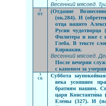
Весенний мясоед.
Тр
2
(Отдание Вознесения
ПТ
(ок.284). И (обрет
отца нашего Алекси
Русии чудотворца (
Филитера и иже с н
Глеба. В тексте сл
Кириакии.
Весенний мясоед. Де
После вечерни служ
с каноном за умерши
3
Суббота заупокойная
СБ
века усопшим пра
братиям нашим.
Св
царя Константи́на 
Еле́ны (327). И (п