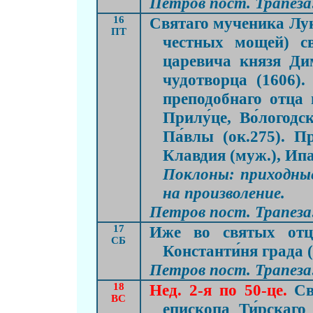
Петров пост. Трапеза:
16
Святаго мученика Луки
ПТ
честных мощей) св
царевича князя Дим
чудотворца (1606).
преподобнаго отца 
Прилу́це, Во́логод
Па́влы (ок.275). 
Клавдия (муж.), Ипа
Поклоны: приходные
на произволение.
Петров пост. Трапеза:
17
Иже во святых отц
СБ
Константи́ня града (
Петров пост. Трапеза:
18
Нед. 2-я по 50-це.
Св
ВС
епископа Ти́рскаго