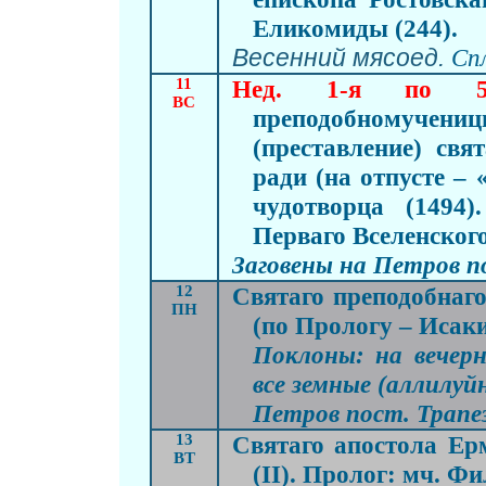
Еликомиды (244).
Весенний мясоед.
Сп
11
Нед. 1-я по 50
ВС
преподобномучениц
(преставление) свя
ради (на отпусте – 
чудотворца (1494
Перваго Вселенского
Заговены на Петров п
12
Святаго преподобнаго
ПН
(по Прологу – Исаки
Поклоны: на вечерн
все земные (аллилуй
Петров пост. Трапез
13
Святаго апостола Ерм
ВТ
(II). Пролог: мч. Фи