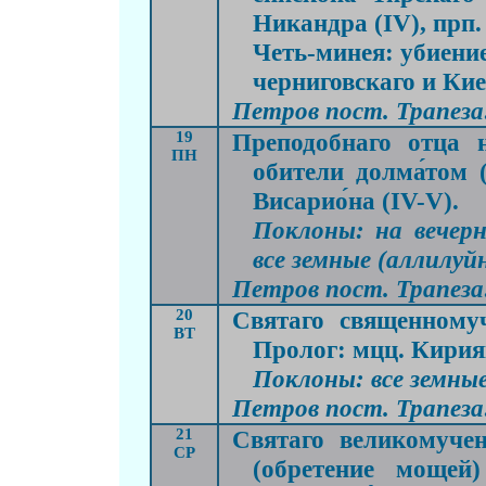
Никандра (IV), прп.
Четь-минея: убиени
черниговскаго и Кие
Петров пост. Трапеза:
19
Преподобнаго отца н
ПН
обители долма́том 
Висарио́на (IV-V).
Поклоны: на вечерн
все земные (аллилуй
Петров пост. Трапеза:
20
Святаго священномуч
ВТ
Пролог: мцц. Кирия
Поклоны: все земные
Петров пост. Трапеза:
21
Святаго великомучен
СР
(обретение мощей