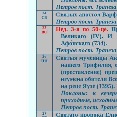
Петров пост. Трапеза:
24
Святых апостол Варфол
СБ
Петров пост. Трапеза:
25
Нед. 3-я по 50-це.
П
ВС
Великаго (IV). И 
Афо́нскаго (734).
Петров пост. Трапеза:
26
Святыя мученицы Аки
ПН
нашего Трифи́лия, е
(преставление) пре
игумена обители Все
на реце Я́узе (1395)
Поклоны: к вечер
приходные, исходные
Петров пост. Трапез
27
Святаго пророка Елисе