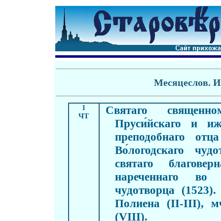
Месяцеслов
. 
1
Святаго священно
ЧТ
Пруси́йскаго и иж
преподобнаго отца
Во́логодскаго чуд
святаго благовер
нареченнаго во и
чудотворца (1523)
Полиена (II-III), 
(VIII).