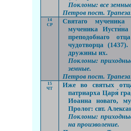
Поклоны: все земные
Петров пост. Трапеза:
14
Святаго мученика 
СР
мученика Иусти́н
преподобнаго отц
чудотворца (1437)
дружины их.
Поклоны: приходные
земные.
Петров пост. Трапеза:
15
Иже во святых отца
ЧТ
патриарха Царя́ гра
Иоа́нна новаго, му
Пролог: свт. Алекса
Поклоны: приходные
на произволение.