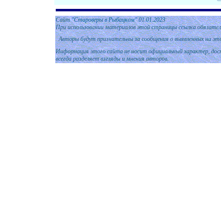
Сайт
"Староверы в Рыбацком" 01
.01.
2023
При использовании материалов этой страницы ссылка обязател
Авторы будут признательны за сообщения о выявленных на эт
Информация этого сайта не носит официальный характер, дост
всегда разделяет взгляды и мнения авторов.