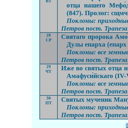
ВТ
отца нашего Мефо́д
(847). Пролог: сщмч
Поклоны: приходные,
Петров пост. Трапеза:
28
Святаго пророка Амо́с
СР
Дулы епарха (епарх 
Поклоны: все земные
Петров пост. Трапеза:
29
Иже во святых отца н
ЧТ
Амафуси́йскаго (IV-
Поклоны: все земные
Петров пост. Трапеза:
30
Святых мученик Ману́и
ПТ
Поклоны: приходные,
Петров пост. Трапеза: