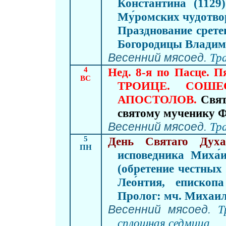
Константи́на (1129
Му́ромских чудотво
Празднование срет
Богородицы Владим
Весенний мясоед.
Тр
4
Нед. 8-я по Пасце. П
ВС
ТРОИЦЕ. СОШ
АПОСТОЛОВ
.
Свят
святому мученику Фе
Весенний мясоед.
Тр
5
День Святаго Духа
ПН
исповедника Миха́и
(обретение честных
Лео́нтия, епископа
Пролог: мч. Михаил
Весенний мясоед.
Т
сплошная седмица.