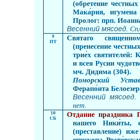
(обретение честных
Мака́рия, игумена 
Пролог: прп. Иоанна
Весенний мясоед.
Сп
9
Святаго священно
ПТ
(пренесение честны
трие́х святителей: 
и всея Русии чудотв
мч. Дидима (304).
Поморский Устав
Ферапо́нта Белоезер
Весенний мясоед.
нет.
10
Отдание праздника 
СБ
нашего Ники́ты, 
(преставление) иже
епископа Росто́вска