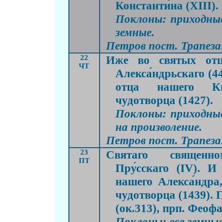
Константи́на (XIII).
Поклоны: приходные
земные.
Петров пост. Трапеза:
22
Иже во святых отц
ЧТ
Алекса́ндрьскаго (4
отца нашего Кир
чудотворца (1427).
Поклоны: приходные
на произволение.
Петров пост. Трапеза:
23
Святаго священно
ПТ
Пру́сскаго (IV). И
нашего Алекса́ндра,
чудотворца (1439).
(ок.313), прп. Феофа
Поклоны: все земные