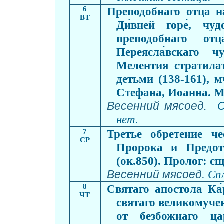
6
Преподобнаго отца н
ВТ
Ди́вней горе
, чуд
преподобнаго от
Переясла́вскаго 
Мелентия стратила
детьми (138-161), м
Стефана, Иоанна. М
Весенний мясоед.
С
нет.
7
Третье обретение ч
СР
Пророка и Предот
(ок.850). Пролог: с
Весенний мясоед.
Сп
8
Святаго апостола Ка́
ЧТ
святаго великомучен
от безбожнаго ца