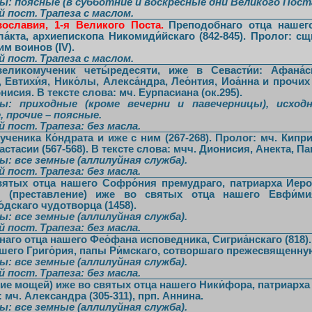
ы: поясные (в субботние и воскресные дни Великого Поста
й пост.
Трапеза
с маслом
.
вославия, 1-я Великого Поста.
Преподобнаго отца нашег
а́кта, архиепископа Никомиди́йскаго (842-845). Пролог: с
им воинов (IV).
й пост.
Трапеза
с маслом
.
еликомученик четы́редесяти, иже в Севасти́и: Афана́си
, Евтихи́я, Нико́лы, Алекса́ндра, Лео́нтия, Иоа́нна и прочих
нисия. В тексте слова: мч. Еурпасиана (ок.295).
ы: приходные (кроме вечерни и павечерницы), исход
, прочие – поясные.
й пост.
Трапеза:
без масла
.
ученика Ко́ндрата и иже с ним (267-268). Пролог: мч. Кипр
астасии (567-568). В тексте слова: мчч. Дионисия, Анекта, Па
ы: все земные (аллилуйная служба).
й пост.
Трапеза:
без масла
.
ятых отца нашего Софро́ния премудраго, патриарха Иерос
И (преставление) иже во святых отца нашего Евфи́ми
́дскаго чудотворца (1458).
ы: все земные (аллилуйная служба).
й пост.
Трапеза:
без масла
.
аго отца нашего Фео́фана исповедника, Сигриа́нскаго (818)
шего Григо́рия, папы Ри́мскаго, сотворшаго прежесвященную
ы: все земные (аллилуйная служба).
й пост.
Трапеза:
без масла
.
ие мощей) иже во святых отца нашего Ники́фора, патриарха Ц
 мч. Александра (305-311), прп. Аннина.
ы: все земные (аллилуйная служба).