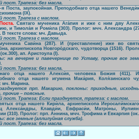
й пост.
Трапеза:
без масла
.
-я Поста, заупокойная.
Преподобнаго отца нашего Венеди́кт
сихимона (IX).
й пост.
Трапеза
с маслом
.
Поста.
Святаго мученика Ага́пия и иже с ним дву Алекс
ию, и Тимола́я и Роми́ла (303). Пролог: мчч. Александра (2
). В тексте слова: мч. Давыда.
й пост.
Трапеза
с маслом
.
мученика Сави́на (287). И (преставление) иже во свя
́на, архиепископа Новгоро́дскаго, чудотворца (1516). Про
ок.300), ап. Аристоула (I).
ы: на вечерне и павечернице по Уставу, прочие все зем
.
й пост.
Трапеза:
без масла
.
наго отца нашего Алекси́я, человека Божия (411). И
обнаго отца нашего игумена Мака́рия, Коля́зинскаго чу
 мч. Марина.
разднуется прп. Макарию, поклоны: приходные, исходны
, прочие – поясные.
й пост. Трапеза:
Если празднуется
, трапеза:
с маслом
.
ятых отца нашего Кири́ла, архиепископа Иеросали́мскаго
иц Алекса́ндры, Клавди́и, Евфраси́и, Матро́ны, Иулиян
ии (310). Пролог: прп. Аннина, мчч. Трофима и Евкарпия (ок.
ы: все земные (аллилуйная служба).
й пост.
Трапеза:
без масла
.