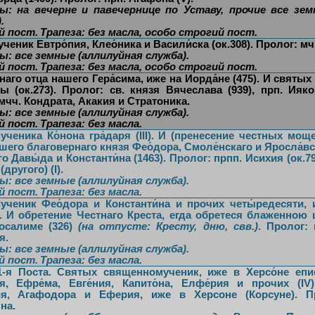
ы: на вечерне и павечернице по Уставу, прочие все зем
.
й пост.
Трапеза: без масла, особо строгий пост.
ченик Евтро́пия, Клео́ника и Васили́ска (ок.308). Пролог: мч
ы: все земные (аллилуйная служба).
й пост.
Трапеза:
без масла
,
особо строгий пост
.
аго отца нашего Гера́сима, иже на Иорда́не (475). И святых
ы (ок.273). Пролог: св. князя Вячеслава (939), прп. Ияко
мчч. Кондрата, Акакия и Стратоника.
ы: все земные (аллилуйная служба).
й пост.
Трапеза:
без масла
.
ученика Ко́нона гра́даря (III). И (пренесение честных мощ
шего благовернаго князя Фео́дора, Смоле́нскаго и Яросла́в
го Давы́да и Константи́на (1463). Пролог: прпп. Исихия (ок.79
другого) (I).
ы: все земные (аллилуйная служба).
й пост.
Трапеза:
без масла
.
ченик Фео́дора и Константи́на и прочих четы́редесяти,
5). И обретение Честнаго Креста, егда обретеся блаженно
осалиме (326)
(на отпусте: Кресту, дню, свв.)
. Пролог:
я.
ы: все земные (аллилуйная служба).
й пост.
Трапеза:
без масла
.
-я Поста.
Святых священномученик, иже в Херсо́не епи
ия, Ефре́ма, Евге́ния, Капито́на, Елфе́рия и прочих (IV
я, Агафодора и Еферия, иже в Херсоне (Корсуне). Пр
на.