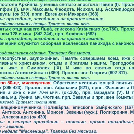
постола Архи́ппа, ученика святаго апостола Па́вла (I). Про
пфии (I), мчч. Максима, Феодота, Исихия, мц. Асклипиодот
вулы (ок.530), прпп. Евгения и Макария (363).
ы: приходные, исходные и на правиле земные.
родительская седмица.
Трапеза:
поста нет
.
ятых отца нашего Льва́, епископа Ката́нскаго (ок.780). Прол
 ним 128-и мчч. (342-344), прп. Агафона (682).
ы: приходные, исходные и на правиле земные.
вечерни служится соборная вселенская панихида с каноном
родительская седмица.
Трапеза:
без масла
.
мясопу́стная, заупокойная. Память совершаем всем, иже 
лавным християном, отцем и братиям нашим. Преподобн
́я, иже в Симво́лех (IX). И иже во святых отца на
скопа Антиохи́йскаго (360). Пролог: свт. Георгия (802-811).
родительская седмица.
Трапеза:
поста нет
.
по 50-це, мясопу́стная.
Обретение честных мощей святых 
и (395-423). Пролог: прп. Афанасия (821), прпп. Фаласия и 
я и иже с ним 70-и мчч. (ок.305), прп. Варадата (V). В т
ка, мц. Иунии, мч. Фотина, прп. Вавилы и прп. жен Комиты
мясоед.
Трапеза:
поста нет
.
священномученика Полика́
рпа, епископа Зми́рнскаго (167
, Антиоха, Антонина, Моисея, Зевены (муж.), Полихрония, 
п. Александра (ок.430).
ы: к вечерне приходные – поясные, прочие приходные
е – земные.
 неделя "Масленица". Трапеза
без мясного
.