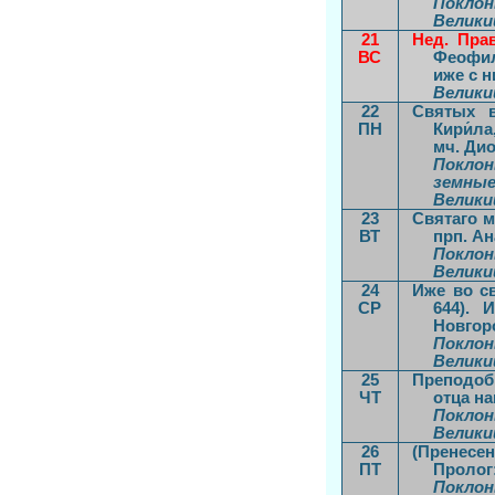
Поклон
Велики
21
Нед. Пра
ВС
Феофил
иже с н
Велики
22
Святых в
ПН
Кири́ла
мч. Дио
Поклон
земные
Велики
23
Святаго м
ВТ
прп. Ан
Поклон
Велики
24
Иже во св
СР
644). 
Новгоро
Поклон
Велики
25
Преподобн
ЧТ
отца на
Поклон
Велики
26
(
П
ренесен
ПТ
Пролог:
Поклон