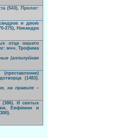
а (543). Пролог:
а́ндров и двою́
70-275), Никандра
тых отца нашего
лог: мчч. Трофима
ные (аллилуйная
 (преставление)
дотворца (1483).
е, на правиле –
 (386). И святых
и́и, Евфи́мии и
300).