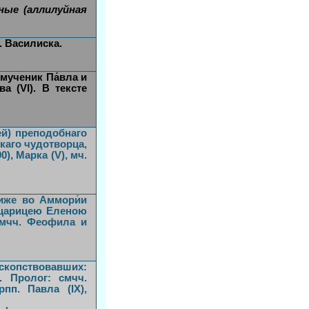
ные (аллилуйная
. Василиска.
 мученик Па́вла и
ва (VI). В тексте
ей) преподобнаго
скаго чудотворца,
0), Марка (V), мч.
 иже во Аммори́и
ю царицею Еленою
 мчч. Феофила и
скопствовавших:
). Пролог: смчч.
пп. Павла (IX),