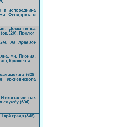
).
о и исповедника
щмч. Феодорита и
я, Доментия́на,
 (ок.320). Пролог:
ные, на правиле
ияна, мч. Пиония,
вла, Крискента.
али́мскаго (638-
я, архиепископа
. И иже во святых
 службу (604).
аря́ града (846).