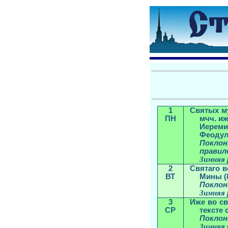
1
Святых м
ПН
мчч. иж
Иереми
Феодула
Поклон
правил
Зимняя 
2
Святаго в
ВТ
Мины (8
Поклон
Зимняя 
3
Иже во св
СР
тексте 
Поклон
Зимняя 