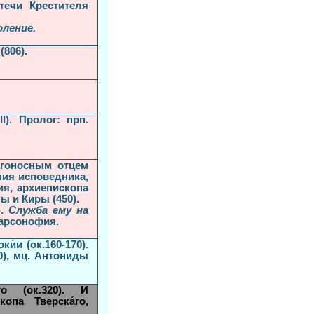
течи Крестителя
оление.
(806).
I). Пролог: прп.
огоносным отцем
лия исповедника,
ия, архиепископа
ы и Киры (450).
).
Служба ему на
Варсонофия.
́и (ок.160-170).
60), мц. Антониды
го (ок.320). И
опа Тверска́го,