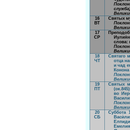
Поклон
служба)
Велики
16
Святых му
ВТ
Поклон
Велики
17
Преподобн
СР
Иулия́н
слова: 
Поклон
Велики
18
Святаго м
ЧТ
отца на
и чад е
Конона (
Поклон
Велики
19
Святых му
ПТ
(ок.84
во Иер
Васили
Поклон
Велики
20
Суббота 1
СБ
Васи́л
Елпиди
Емелия