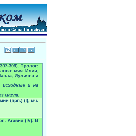
307-309). Пролог:
слова: мчч. Илии,
Павла, Иулияна и
, исходные и на
ез масла
.
и (прп.) (I), мч.
рп. Агавия (IV). В