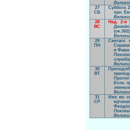
Велики
27
Суббота 2
СБ
прп. Ев
Велики
28
Нед. 2-я 
ВС
Диони́с
(ок.302
Велики
29
Святаго 
ПН
Серапио
и Фама (
Поклон
служба)
Велики
30
Преподоб
ВТ
препод
Пролог:
Если п
земные
Велики
31
Иже во св
СР
му́чен
Феодо́с
Поклон
Велики