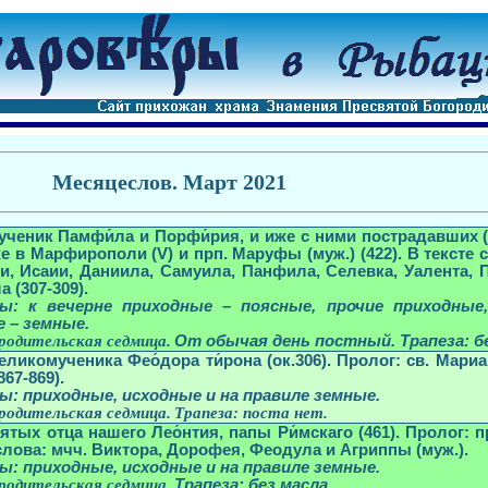
Месяцеслов
. Март 20
21
ученик Памфи́ла и Порфи́
рия, и иже с ними пострадавших (
е в Марфирополи (V) и прп. Маруфы (муж.) (422). В тексте 
и, Исаии, Даниила, Самуила, Панфила, Селевка, Уалента, 
 (307-309).
ы: к вечерне приходные – поясные, прочие приходные
е – земные.
родительская седмица.
От обычая день постный. Трапеза:
б
еликомученика Фео́дора ти́рона (ок.306). Пролог: св. Мариами
67-869).
ы: приходные, исходные и на правиле земные.
родительская седмица.
Трапеза:
поста нет
.
ятых отца нашего Лео́
нтия, папы Ри́мскаго (461). Пролог: п
слова: мчч. Виктора, Дорофея, Феодула и Агриппы (муж.).
ы: приходные, исходные и на правиле земные.
родительская седмица.
Трапеза:
без масла
.