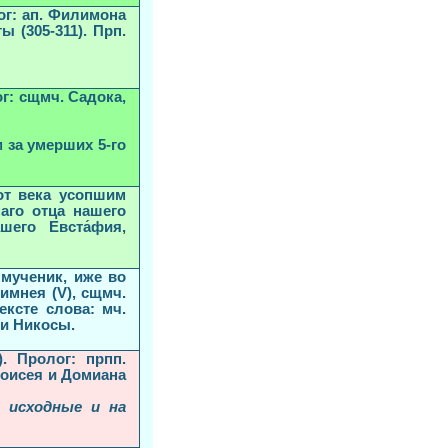
лог: ап. Филимона
ы (305-311). Прп.
ог: сщмч. Садока,
 за умерших 5-го
от века усопшим
аго отца нашего
шего Евста́фия,
мученик, иже во
Лимнея (V), сщмч.
ексте слова: мч.
 и Никосы.
). Пролог: прпп.
Моисея и Домиана
, исходные и на