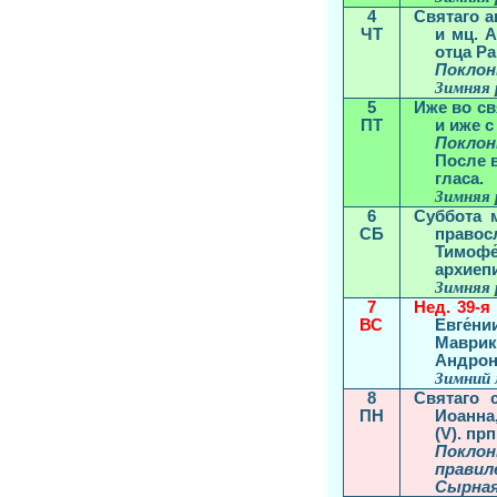
4
Святаго а
ЧТ
и мц. А
отца Ра
Поклон
Зимняя 
5
Иже во св
ПТ
и иже с
Поклон
После 
гласа.
Зимняя 
6
Суббота 
СБ
правос
Тимофе
архиепи
Зимняя 
7
Нед. 39-я 
ВС
Евге́ни
Маврики
Андрони
Зимний 
8
Святаго 
ПН
Иоанна
(V). пр
Поклон
правил
Сырная