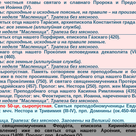
е честныя главы святаго и славнаго Пророка и Предо
я Иоа́нна (IV).
ы: приходные и исходные поясные, на правиле – на произв
 неделя "Масленица". Трапеза
без мясного
.
ятых отца нашего Тара́сия, архиепископа Константи́ня града 
ы: все земные (аллилуйная служба).
 неделя "Масленица". Трапеза
без мясного
.
ятых отца нашего Порфи́рия, епископа Га́зскаго (420).
ы: приходные, исходные и на правиле земные.
 неделя "Масленица". Трапеза
без мясного
.
аго отца нашего Проко́пия исповедника декаполи́та (VII
 (460).
ы: все земные (аллилуйная служба).
 неделя "Масленица". Трапеза
без мясного
.
сыропу́стная. Память сотворяем всем преподобным и б
 иже в посте просиявшим. Преподобнаго отца нашего Васи́
ка Проко́пиева (750). И святаго священномученика Проте́р
дри́йскаго (457). Пролог: мч. Нестора (250). прпп. жен Марин
раля: Преподобнаго отца нашего Касияна Римлянина (435
рнице.
Пролог: мч. Феоктириста, прп. Иоанна, нареченнаго 
 неделя "Масленица". Трапеза
без мясного
.
 по 50-це, сыропу́стная.
Святыя преподобномученицы Евдоки
 мчч. Нестора и Тривимия (III-IV), прп. Домнины (ок.450-4
ица. Трапеза:
без мясного
. Заговены на Великий пост.
 священномученика Феодо́та, епископа Кирине́йска
авление) иже во святых отца нашего Арсе́ния, еписк
рца (1409). Пролог: прп. Агафона (V).