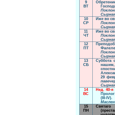
9
Обретени
ВТ
Господн
Поклон
Сырная
10
Иже во св
СР
Поклон
Сырная
11
Иже во св
ЧТ
Поклон
Сырная
12
Преподобн
ПТ
Фалелея
Поклон
Сырная
13
Суббота 
СБ
нашим,
спостни
Алексан
29 фев
павече
Сырная
14
Нед. 40-я
ВС
Пролог:
(III-IV).
Маслен
15
Святаго
ПН
(прест
чудотво